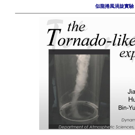
似龍捲風渦旋實驗