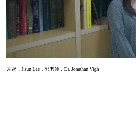
左起，Jisun Lee，郭老師，Dr. Jonathan Vigh