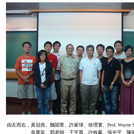
由左而右，黃冠堯、魏閤萱、許家瑋、徐理寰、Prof. Wayne Sch
吳華富、郭老師、王宇晨、許牧豪、張光宇、陳